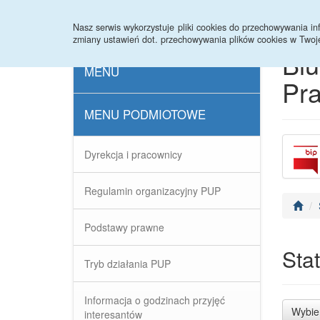
Strona główna
Rejestr zmian
Archiwum
Nasz serwis wykorzystuje pliki cookies do przechowywania 
zmiany ustawień dot. przechowywania plików cookies w Twoj
Biu
MENU
Pra
MENU PODMIOTOWE
Dyrekcja i pracownicy
Regulamin organizacyjny PUP
Podstawy prawne
Sta
Tryb działania PUP
Informacja o godzinach przyjęć
Wybie
interesantów