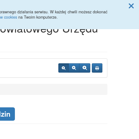
Przycisk wyszukaj duży
Szukaj
prawnego działania serwisu. W każdej chwili możesz dokonać
ów cookies
na Twoim komputerze.
 Powiatowego Urzędu
dzin