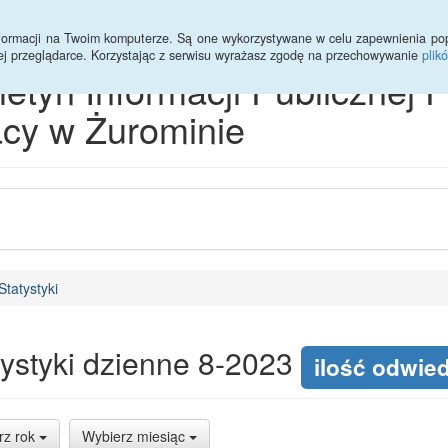
Statystyki
RODO
informacji na Twoim komputerze. Są one wykorzystywane w celu zapewnienia po
ej przeglądarce. Korzystając z serwisu wyrażasz zgodę na przechowywanie
plik
letyn Informacji Publicznej
cy w Żurominie
Statystyki
tystyki dzienne 8-2023
ilość odwie
rz rok
Wybierz miesiąc