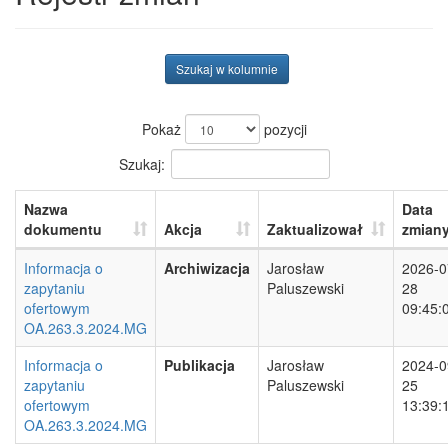
Szukaj w kolumnie
Pokaż
pozycji
Szukaj:
Nazwa
Data
dokumentu
Akcja
Zaktualizował
zmian
Informacja o
Archiwizacja
Jarosław
2026-0
zapytaniu
Paluszewski
28
ofertowym
09:45:
OA.263.3.2024.MG
Informacja o
Publikacja
Jarosław
2024-0
zapytaniu
Paluszewski
25
ofertowym
13:39:
OA.263.3.2024.MG